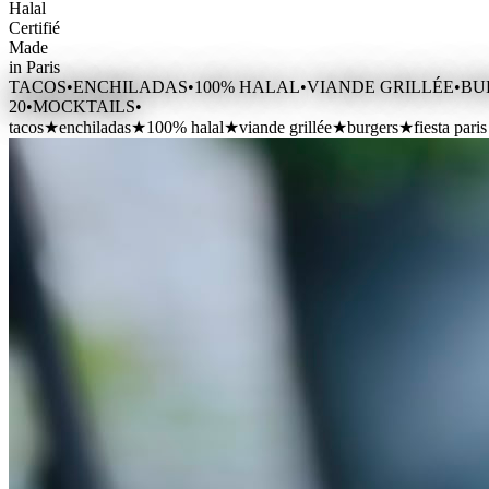
Halal
Certifié
Made
in Paris
TACOS
•
ENCHILADAS
•
100% HALAL
•
VIANDE GRILLÉE
•
BU
20
•
MOCKTAILS
•
tacos
★
enchiladas
★
100% halal
★
viande grillée
★
burgers
★
fiesta pari