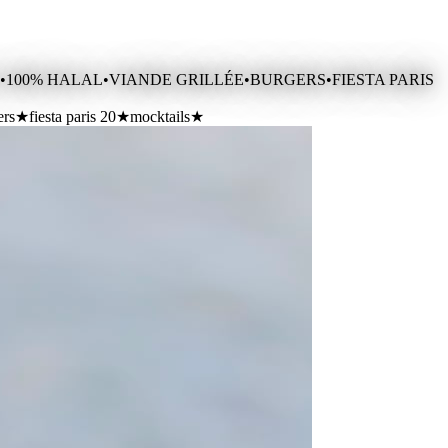
•
100% HALAL
•
VIANDE GRILLÉE
•
BURGERS
•
FIESTA PARIS
ers
★
fiesta paris 20
★
mocktails
★