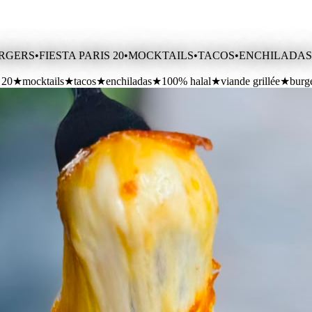
RGERS
•
FIESTA PARIS 20
•
MOCKTAILS
•
TACOS
•
ENCHILADAS
s 20
★
mocktails
★
tacos
★
enchiladas
★
100% halal
★
viande grillée
★
burg