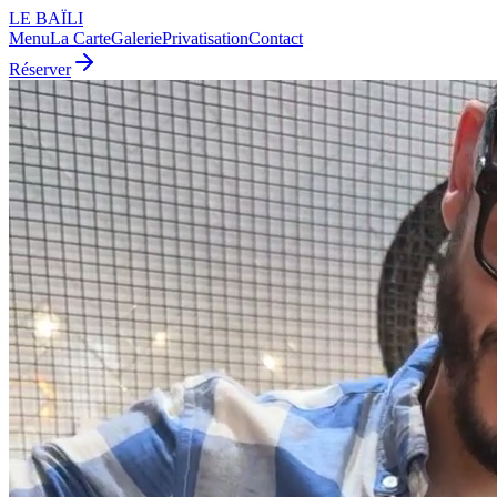
LE BAÏLI
Menu
La Carte
Galerie
Privatisation
Contact
Réserver